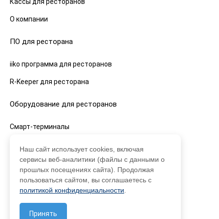
Кассы для ресторанов
О компании
ПО для ресторана
iiko программа для ресторанов
R-Keeper для ресторана
Оборудование для ресторанов
Смарт-терминалы
Фискальные регистраторы
Наш сайт использует cookies, включая
сервисы веб-аналитики (файлы с данными о
Фискальные накопители
прошлых посещениях сайта). Продолжая
ОФД
пользоваться сайтом, вы соглашаетесь с
политикой конфиденциальности
.
Кассы для ресторанов
Принять