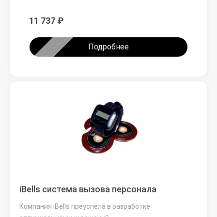
11 737 ₽
Подробнее
iBells система вызова персонала
Компания iBells преуспела в разработке